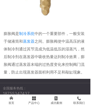
膨胀阀是
制冷系统
中的一个重要部件，一般安装
于储液筒和
蒸发器
之间。膨胀阀使中温高压的液
体制冷剂通过其节流成为低温低压的湿蒸汽，然
后制冷剂在蒸发器中吸收热量达到制冷效果，膨
胀阀通过蒸发器末端的过热度变化来控制阀门流
量，防止出现蒸发器面积利用不足和敲缸现象。
全国服务热线：
18755347437
公司地址：安徽省芜湖市鸠江区官陡街道南翔万商轻纺
首页
产品中心
成功案例
联系我们
城西二街2D1035